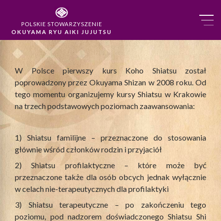
POLSKIE STOWARZYSZENIE
OKUYAMA RYU AIKI JUJUTSU
W Polsce pierwszy kurs Koho Shiatsu został
poprowadzony przez Okuyama Shizan w 2008 roku. Od
tego momentu organizujemy kursy Shiatsu w Krakowie
na trzech podstawowych poziomach zaawansowania:
1) Shiatsu familijne – przeznaczone do stosowania
głównie wśród członków rodzin i przyjaciół
2) Shiatsu profilaktyczne – które może być
przeznaczone także dla osób obcych jednak wyłącznie
w celach nie-terapeutycznych dla profilaktyki
3) Shiatsu terapeutyczne – po zakończeniu tego
poziomu, pod nadzorem doświadczonego Shiatsu Shi