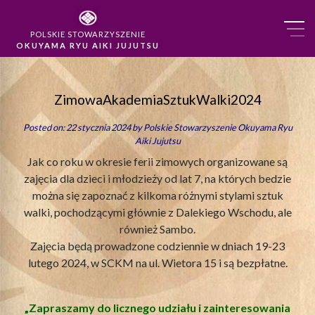
POLSKIE STOWARZYSZENIE
OKUYAMA RYU AIKI JUJUTSU
ZimowaAkademiaSztukWalki2024
Posted on: 22 stycznia 2024 by
Polskie Stowarzyszenie Okuyama Ryu
Aiki Jujutsu
Jak co roku w okresie ferii zimowych organizowane są
zajęcia dla dzieci i młodzieży od lat 7, na których bedzie
można się zapoznać z kilkoma różnymi stylami sztuk
walki, pochodzącymi głównie z Dalekiego Wschodu, ale
również Sambo.
Zajęcia będą prowadzone codziennie w dniach 19-23
lutego 2024, w SCKM na ul. Wietora 15 i są bezpłatne.
„Zapraszamy do licznego udziału i zainteresowania