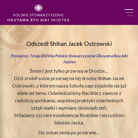
POLSKIE STOWARZYSZENIE
OKUYAMA RYU AIKI JUJUTSU
Odszedł Shihan Jacek Ostrowski
Posted on: 7 maja 2024 by
Polskie Stowarzyszenie Okuyama Ryu Aiki
Jujutsu
Śmierć jest tylko przerwą w Drodze…
Dziś zrobił sobie przerwę na tej drodze Shihan Jacek
Ostrowski, z którym nasza Szkoła zaprzyjaźniła sie już
wiele lat temu. Odwiedzaliśmy Racibórz zawsze z
radością spotkania, wspólnej praktyki szlachetnych
sztuk walki i wymiany doświadczeń.
Składamy szczere kondolencje Rodzinie i wszystkim
bliskim Jacka.
Do zobaczenia po przerwie…