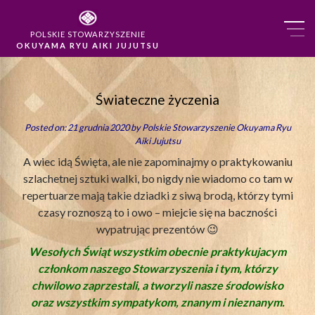
POLSKIE STOWARZYSZENIE
OKUYAMA RYU AIKI JUJUTSU
Świateczne życzenia
Posted on: 21 grudnia 2020 by
Polskie Stowarzyszenie Okuyama Ryu
Aiki Jujutsu
A wiec idą Święta, ale nie zapominajmy o praktykowaniu
szlachetnej sztuki walki, bo nigdy nie wiadomo co tam w
repertuarze mają takie dziadki z siwą brodą, którzy tymi
czasy roznoszą to i owo – miejcie się na baczności
wypatrując prezentów 😉
Wesołych Świąt wszystkim obecnie praktykujacym
członkom naszego Stowarzyszenia i tym, którzy
chwilowo zaprzestali, a tworzyli nasze środowisko
oraz wszystkim sympatykom, znanym i nieznanym.