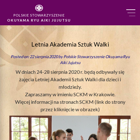
POLSKIE STOWARZYSZENIE
OKUYAMA RYU AIKI JUJUTSU
Letnia Akademia Sztuk Walki
Posted on: 22 sierpnia 2020 by
Polskie Stowarzyszenie Okuyama Ryu
Aiki Jujutsu
W dniach 24-28 sierpnia 2020 r. będą odbywały się
zajęcia Letniej Akademii Sztuk Walki dla dzieci i
młodzieży.
Zapraszamy w imieniu SCKM w Krakowie.
Więcej informacji na stronach SCKM (link do strony
przez kliknięcie w obrazek)