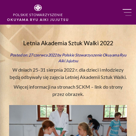
POLSKIE STOWARZYSZENIE
OKUYAMA RYU AIKI JUJUTSU
Letnia Akademia Sztuk Walki 2022
Posted on: 27 czerwca 2022 by
Polskie Stowarzyszenie Okuyama Ryu
Aiki Jujutsu
W dniach 25-31 sierpnia 2022 r. dla dzieci i młodziezy
będą odbywały się zajęcia Letniej Akademii Sztuk Walki.
Więcej informacji na stronach SCKM – link do strony
przez obrazek.